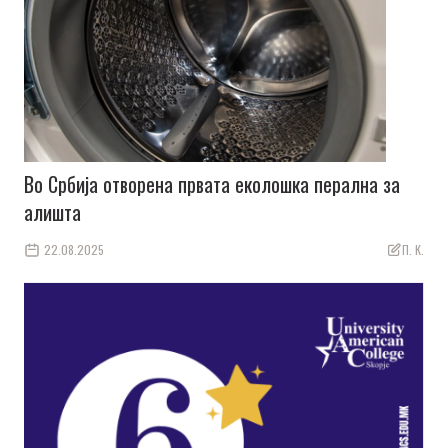
Во Србија отворена првата еколошка перална за
алишта
22.08.2025
П. К.