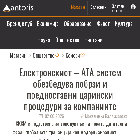
Златен
Магазин
Огласник
каталог
Бренд клуб
Економија
Образование
Живот
Култура
Наука
Општество
Настани
Магазин
Општество
Комори
Електронскиот – АТА систем
обезбедува побрзи и
поедноставни царински
процедури за компаниите
02.06.2026
Македонка Балдазарска
- СКСМ е подготвена за воведување на новата дигитална
фаза- глобалната транзиција кон модернизираниот