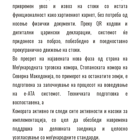
привремен увоз и извоз на стоки со истата
функционалност како хартиениот карнет, без потреба од
носење физички документи. Преку QR кодови и
дигитални царински декларации, системот ќе
придонесе за побрзо, побезбедно и поедноставно
прекугранично движење на стоки.
Во пресрет на најавената нова фаза од страна на
Меѓународната трговска комора, Стопанската комора на
Северна Македонија, по примерот на останатите земји, е
подготвена за започнување на процесот на воведување
на е-ATA системот. Техничката подготовка е
воспоставена, а
Комората активно ги следи сите активности и насоки за
имплементација, со цел да обезбеди навремена
поддршка за деловната заедница и целосно
усогласување со меѓународните стандарди.