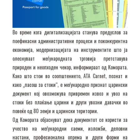
Во време кога дигитализацијата станува предуслов за
поефикасни административни процеси и поконкурентна
економија, модернизацијата на инструментите што ја
олеснуваат меѓународната трговија претставува
природен и неопходен чекор, информираат од Комората.
Како што стои во соопштението, ATA Carnet, познат и
како „пасош за стоки“, е меѓународно признат царински
документ кој овозможува привремен извоз и увоз на
стоки без плаќање царини и други увозни давачки во
повеќе од 80 земји и царински територии.
Од Комората објаснуват дека документот се користи за
учество на меѓународни саеми, изложби, деловни
настани, професионална опрема и други форми на