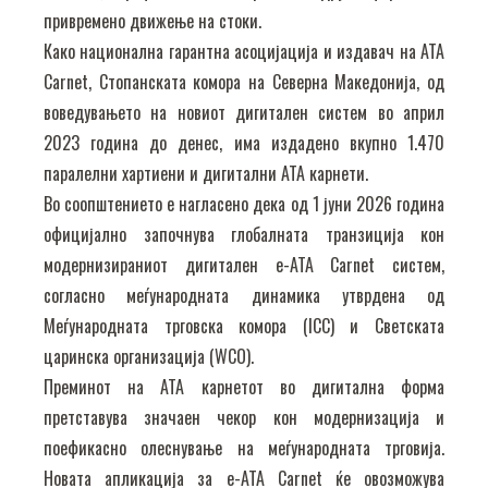
привремено движење на стоки.
Како национална гарантна асоцијација и издавач на ATA
Carnet, Стопанската комора на Северна Македонија, од
воведувањето на новиот дигитален систем во април
2023 година до денес, има издадено вкупно 1.470
паралелни хартиени и дигитални АТА карнети.
Во соопштението е нагласено дека од 1 јуни 2026 година
официјално започнува глобалната транзиција кон
модернизираниот дигитален е-ATA Carnet систем,
согласно меѓународната динамика утврдена од
Меѓународната трговска комора (ICC) и Светската
царинска организација (WCO).
Преминот на АТА карнетот во дигитална форма
претставува значаен чекор кон модернизација и
поефикасно олеснување на меѓународната трговија.
Новата апликација за е-ATA Carnet ќе овозможува