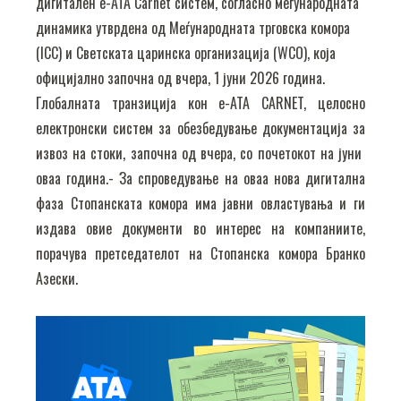
дигитален е-ATA Carnet систем, согласно меѓународната
динамика утврдена од Меѓународната трговска комора
(ICC) и Светската царинска организација (WCO), која
официјално започна од вчера, 1 јуни 2026 година.
Глобалната транзиција кон е-АТА CARNET, целосно
електронски систем за обезбедување документација за
извоз на стоки, започна од вчера, со почетокот на јуни
оваа година.- За спроведување на оваа нова дигитална
фаза Стопанската комора има јавни овластувања и ги
издава овие документи во интерес на компаниите,
порачува претседателот на Стопанска комора Бранко
Азески.