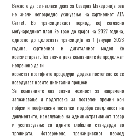
Важно е да се нагласи дека за Северна Македонија ова
не значи непосредно укинување на хартиениот ATA
Carnet. Во транзицискиот период, кој согласно
меѓународниот план ќе трае до крајот на 2027 година,
односно до целосната транзиција на 1 јануари 2028
година, хартиениот и дигиталниот модел ќе
коегзистираат. Тоа значи дека компаниите ќе продолжат
непречено да ги
користат постојните процедури, додека постепено ќе се
воведуваат новите дигитални процеси.
За компаниите ова значи можност за навремено
запознавање и подготовка за постепен премин кон
побрзи и поефикасни постапки, подобра следливост на
документите, намалување на административниот товар
и усогласување со идните глобални стандарди во
трговијата. Истовремено, транзицискиот период