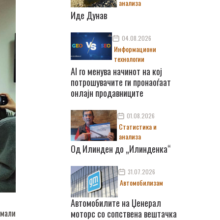
анализа
Иде Дунав
04.08.2026
Информациони
технологии
AI го менува начинот на кој
потрошувачите ги пронаоѓаат
онлајн продавниците
01.08.2026
Статистика и
анализа
Од Илинден до „Илинденка“
31.07.2026
Автомобилизам
Автомобилите на Џенерал
 мали
моторс со сопствена вештачка