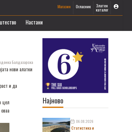
Златен
Магазин
Огласник
каталог
штество
Настани
донка Балдазарска
ијата нови алатки
раст и да
Најново
о цел
 оваа
06.08.2026
Статистика и