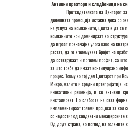
Активни креатори и следбеници на си
Претседателката на Центарот за микр
денешната промоција истакна дека со ова
на услуга на компаниите, целта е да се 
компаниите кои доминираат во структура
да играат позначајна улога како на внатр
растат, да го зголемуваат бројот на врабо
да остваруваат и поголем профит, за шт
за што треба да имаат континуирано инфо
процес. Токму во тој дел Центарот при Ко
Микро, малите и средни пртепријатија, и
иновативни решенија, и се активни кр
инсталираат. Но слабоста на оваа форм
имплементираат големи процеси за кои се
со недостиг од соодветни менаџерските в
Од друга страна, во поглед на големите 