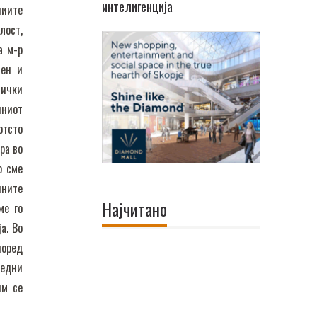
интелигенција
ниите
лост,
а м-р
аен и
тички
пниот
отсто
ра во
р сме
пните
Најчитано
ме го
а. Во
поред
редни
им се