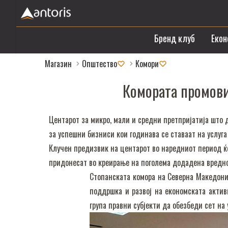
Бренд клуб
Екон
Магазин
Општество
Комори
Комората промови
Центарот за микро, мали и средни претпријатија што 
за успешни бизниси кои годинава се ставаат на услуг
Клучен предизвик на центарот во наредниот период ќе
придонесат во креирање на поголема додадена вредно
Стопанската комора на Северна Македониј
поддршка и развој на економската активн
група правни субјекти да обезбеди сет н