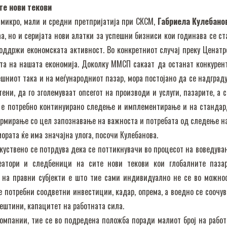
те нови текови
о, мали и средни претпријатија при СКСМ,
Габриела Кулебано
а, но и серијата нови алатки за успешни бизниси кои годинава се ст
поддржи економската активност. Во конкретниот случај преку Ценатр
та на нашата економија. Доколку ММСП сакаат да останат конкурен
ешниот така и на меѓународниот пазар, мора постојано да се надграду
тени, да го зголемуваат опсегот на производи и услуги, пазарите, а с
о е потребно континуирано следење и имплементирање и на стандар
рмирање со цел запознавање на важноста и потребата од следење на
мората ќе има значајна улога, посочи Кулебанова.
скуствено се потрдува дека се поттикнувачи во процесот на воведува
еатори и следбеници на сите нови текови кои глобалните паза
а на правни субјекти е што тие сами индивидуално не се во можно
 потребни соодветни инвестиции, кадар, опрема, а воедно се соочув
ештини, капацитет на работната сила.
компании, тие се во подредена положба поради малиот број на рабо