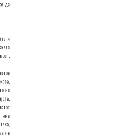
же да
ата и
ската
ност,
затоа
жава,
те на
јата,
астот
а има
така,
ва на