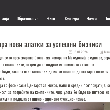
омија
Образование
Живот
Култура
Наука
Оп
ра нови алатки за успешни бизниси
15.01.2024
Маке
денес го промовираше Стопанска комора на Македонија е една од сер
а на компаниите, со цел да се подржи економската активност.
 биде, како на овие компании да им се помогне да остварат поголем 
ст.
а го формираше Центарот за микро, мали и средни претпријатија, с
ост за потребите на компаниите, чија улога ќе биде во интерес на
а услуги и подршка за нивно непречено функционирање.