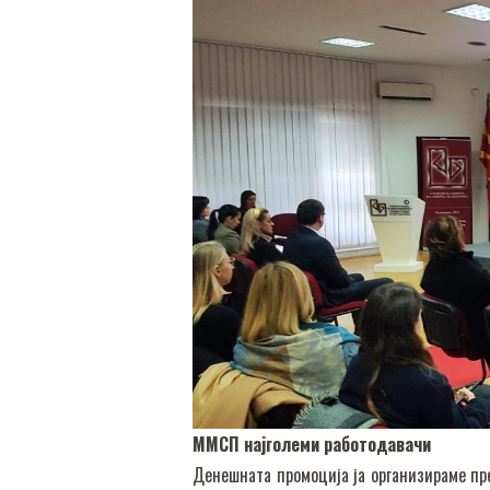
ММСП најголеми работодавачи
Денешната промоција ја организираме пр