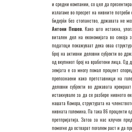
и средни компании, со цел да презентира
излагаме во пресрет на нивните потреби 
бидејќи без стопанство, државата не м
Антони Пешев
. Како што истакна, уло
витален дел на економијата во секоја 
податоци покажуваат дека оваа структу
број на активни деловни субјекти во држ
од вкупниот број на вработени лица. Од 
земјата е со многу помал процент спор
препознаени како претставници на голе
деловни субјекти во државата креираа
истакнувале за да се разбере нивното е
нашата Комора, структурата на членствот
нивната големина. Па така 86 проценти од
претпријатија. Затоа за нас клучен пр
помогне да остварат поголем раст и да п