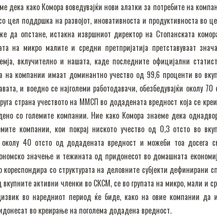
ме дека како Комора воведувајќи нови алатки за потребите на компа
со цел поддршка на развојот, иновативноста и продуктивноста во це
оже да опстане, истакна извршниот директор на Стопанската комор
гата на микро малите и средни претпријатија претставуваат знач
земја, вклучително и нашата, каде последните официјални статис
ра на компании имаат доминантно учество од 99,6 проценти во вку
авата, и воедно се најголеми работодавачи, обезбедувајќи околу 70 
друга страна учеството на ММСП во додадената вредност која се креи
едено со големите компании. Ние како Комора знаеме дека однадво
мите компании, кои покрај ниското учество од 0,3 отсто во вку
т околу 40 отсто од додадената вредност и можеби тоа досега с
кономско значење и тежината од придонесот во домашната економиј
о кореспондира со структурата на деловните субјекти дефинирани с
 вкупните активни членки во СКСМ, се во групата на микро, мали и с
едизвик во наредниот период ќе биде, како на овие компании да 
ридонесат во креирање на поголема додадена вредност.