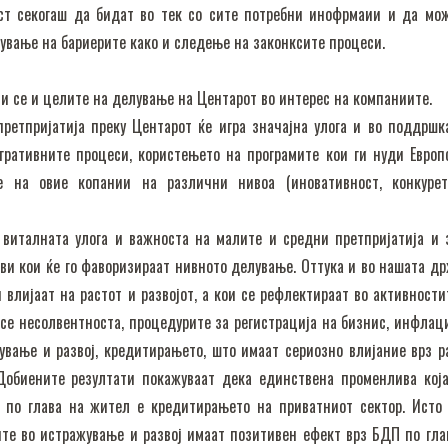
ст секогаш да бидат во тек со сите потребни инофрмаии и да мо
ување на бариерите како и следење на законксите процеси.
ни се и целите на делување на Центарот во интерес на компаниите.
претпријатија преку Центарот ќе игра значајна улога и во поддршк
гративните процеси, користењето на програмите кои ги нуди Европ
е на овие копании на различни нивоа (иновативност, конкурет
 виталната улога и важноста на малите и средни претпријатија и 
ови кои ќе го фаворизираат нивното делување. Оттука и во нашата др
 влијаат на растот и развојот, а кои се рефлектираат во активности
 се несолвентноста, процедурите за регистрација на бизнис, инфлаци
ување и развој, кредитирањето, што имаат сериозно влијание врз р
Добиените резултати покажуваат дека единствена променлива кој
 по глава на жител е кредитирањето на приватниот сектор. Исто 
те во истражување и развој имаат позитивен ефект врз БДП по гла