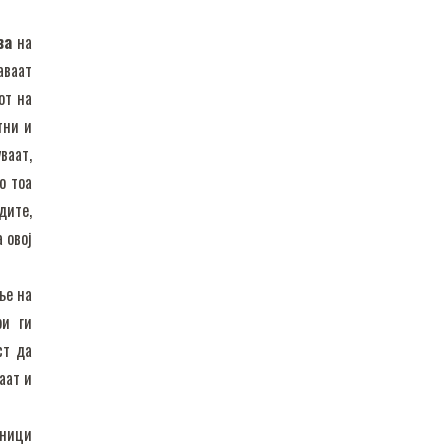
ва
на
аваат
от на
тни и
ваат,
о тоа
дите,
 овој
ње на
ри ги
ст да
аат и
тници