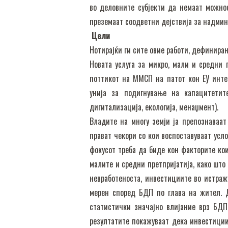
во деловните субјекти да немаат можно
преземаат соодветни дејствија за надмин
Цели
Нотирајќи ги сите овие работи, дефинира
Новата услуга за микро, мали и средни 
поттикот на ММСП на патот кон ЕУ инте
унија за подигнување на капацитетит
дигитализација, екологија, менаџмент).
Владите на многу земји ја препознаваат
прават чекори со кои воспоставуваат усл
фокусот треба да биде кон факторите кои
малите и средни претпријатија, како што
невработеноста, инвестициите во истраж
мерен според БДП по глава на жител. 
статистички значајно влијание врз БДП
резултатите покажуваат дека инвестиции