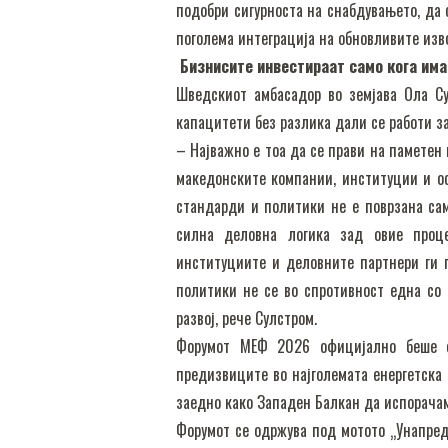
подобри сигурноста на снабдувањето, да
поголема интеграција на обновливите изво
Бизнисите инвестираат само кога има
Шведскиот амбасадор во земјава Ола Су
капацитети без разлика дали се работи з
– Најважно е тоа да се прави на паметен
македонските компании, институции и о
стандарди и политики не е поврзана са
силна деловна логика зад овие проце
институциите и деловните партнери ги п
политики не се во спротивност една со 
развој, рече Сулстром.
Форумот МЕФ 2026 официјално беше от
предизвиците во најголемата енергетска
заедно како Западен Балкан да испорачам
Форумот се одржува под мотото „Унапред