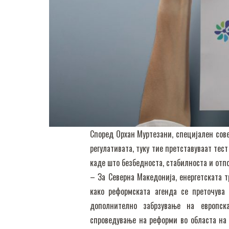
Според Орхан Муртезани, специјален сове
регулативата, туку тие претставуваат те
каде што безбедноста, стабилноста и отп
– За Северна Македонија, енергетската т
како реформската агенда се преточува
дополнително забрзување на европск
спроведување на реформи во областа на 