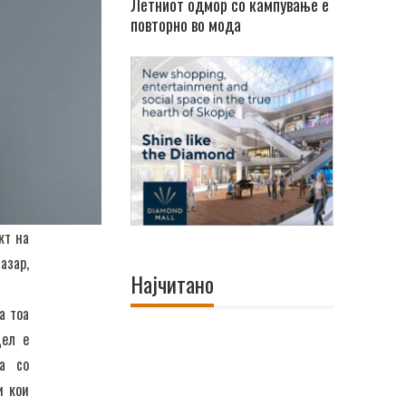
Летниот одмор со кампување е
повторно во мода
кт на
азар,
Најчитано
а тоа
цел е
на со
и кои