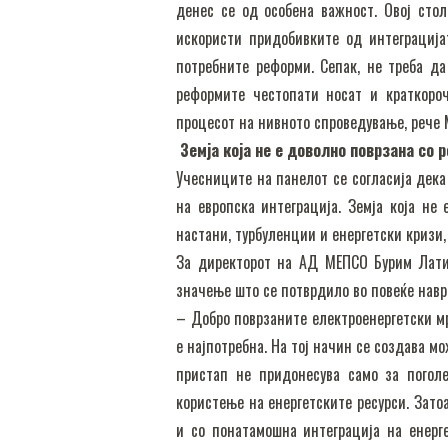
денес се од особена важност. Овој сто
искористи придобивките од интеграција
потребните реформи. Сепак, не треба д
реформите честопати носат и краткоро
процесот на нивното спроведување, рече 
Земја која не е доволно поврзана со 
Учесниците на панелот се согласија дека
на европска интеграција. Земја која не
настани, турбуленции и енергетски кризи,
За директорот на АД МЕПСО Бурим Латиф
значење што се потврдило во повеќе навр
– Добро поврзаните електроенергетски м
е најпотребна. На тој начин се создава м
пристап не придонесува само за погол
користење на енергетските ресурси. Зато
и со понатамошна интеграција на енерг