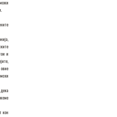
зможи
и.
ените
нија,
ските
тои и
јите,
 овие
омски
 дека
ожеме
т кон