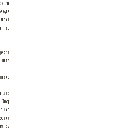
да ги
оведе
 дека
ат во
цесот
лните
инско
е што
 Овој
лошко
ботка
да се