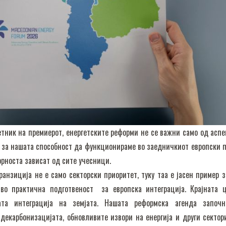
тник на премиерот, енергетските реформи не се важни само од аспе
ст за нашата способност да функционираме во заедничкиот европски п
орноста зависат од сите учесници.
ранзиција не е само секторски приоритет, туку таа е јасен пример з
 во практична подготвеност за европска интеграција. Крајната 
ата интеграција на земјата. Нашата реформска агенда започ
декарбонизацијата, обновливите извори на енергија и други сектор