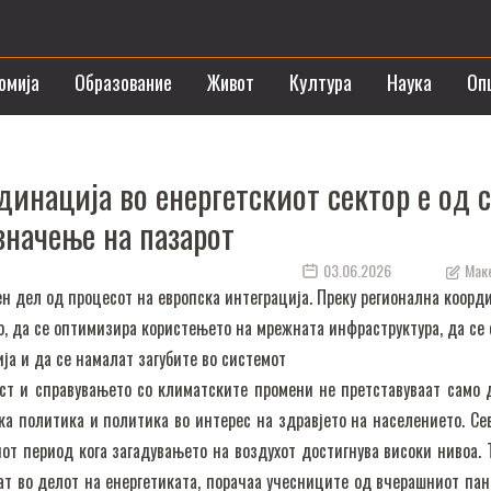
омија
Образование
Живот
Култура
Наука
Оп
инација во енергетскиот сектор е од 
значење на пазарот
03.06.2026
Маке
ен дел од процесот на европска интеграција. Преку регионална коорд
о, да се оптимизира користењето на мрежната инфраструктура, да се
ја и да се намалат загубите во системот
ст и справувањето со климатските промени не претставуваат само 
ка политика и политика во интерес на здравјето на населението. Се
от период кога загадувањето на воздухот достигнува високи нивоа. 
ат во делот на енергетиката, порачаа учесниците од вчерашниот пан