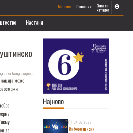
Златен
Магазин
Огласник
каталог
штество
Настани
суштинско
донка Балдазарска
инација може
 овозможи
Најново
добра
верна
Токму
04.08.2026
Информациони
ел за