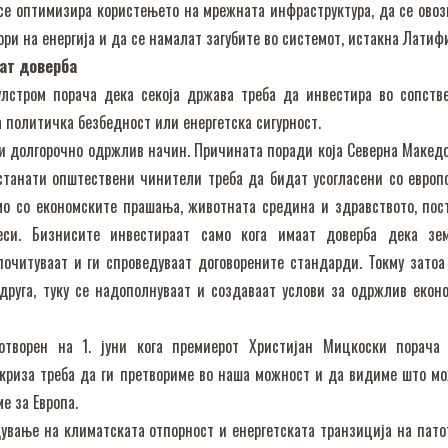
 се оптимизира користењето на мрежната инфраструктура, да се ово
ри на енергија и да се намалат загубите во системот, истакна Латиф
ат доверба
лстром порача дека секоја држава треба да инвестира во сопств
а политичка безбедност или енергетска сигурност.
 и долгорочно одржлив начин. Причината поради која Северна Македо
станати општествени чинители треба да бидат усогласени со европ
мо со економските прашања, животната средина и здравството, пос
си. Бизнисите инвестираат само кога имаат доверба дека зем
очитуваат и ги спроведуваат договорените стандарди. Токму затоа
друга, туку се надополнуваат и создаваат услови за одржлив екон
ворен на 1. јуни кога премиерот Христијан Мицкоски порача
 криза треба да ги претвориме во наша можност и да видиме што м
е за Европа.
ување на климатската отпорност и енергетската транзиција на пато