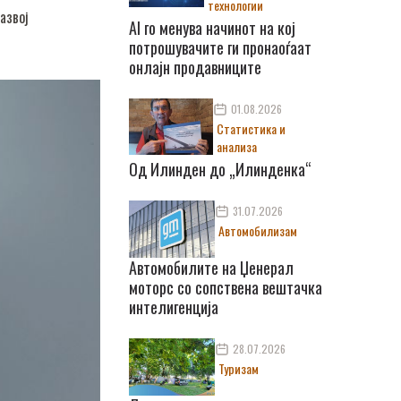
технологии
азвој
AI го менува начинот на кој
потрошувачите ги пронаоѓаат
онлајн продавниците
01.08.2026
Статистика и
анализа
Од Илинден до „Илинденка“
31.07.2026
Автомобилизам
Автомобилите на Џенерал
моторс со сопствена вештачка
интелигенција
28.07.2026
Туризам