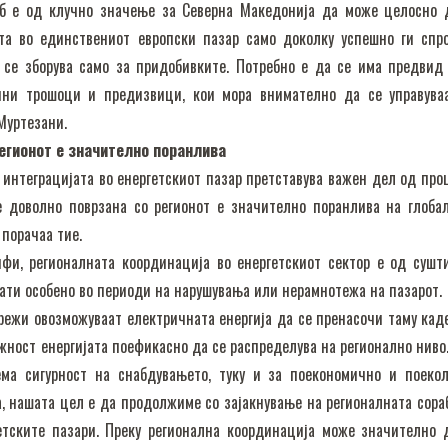
лб е од клучно значење за Северна Македонија да може целосно 
та во единствениот европски пазар само доколку успешно ги спр
а се зборува само за придобивките. Потребно е да се има предвид
чни трошоци и предизвици, кои мора внимателно да се управува
Муртезани.
регионот е значително поранлива
 интеграцијата во енергетскиот пазар претставува важен дел од про
 е доволно поврзана со регионот е значително поранлива на глоба
 порачаа тие.
и, регионалната координација во енергетскиот сектор е од сушт
ати особено во периоди на нарушувања или нерамнотежа на пазарот.
режи овозможуваат електричната енергија да се пренасочи таму кад
ожност енергијата поефикасно да се распределува на регионално ниво.
ема сигурност на снабдувањето, туку и за поекономично и поеко
а, нашата цел е да продолжиме со зајакнување на регионалната сора
етските пазари. Преку регионална координација може значително 