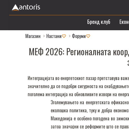
Бренд клуб
Екон
Магазин
Настани
Форуми
МЕФ 2026: Регионалната коорд
Интеграцијата во енергетскиот пазар претставува важ
значително да се подобри сигурноста на снабдувањет
поголема интеграција на обновливите извори на енерги
Зголемувањето на енергетската ефикасно
еколошка политика, туку и добра економс
Македонија е особено погодена во зимски
затоа значајни се реформите што се прав