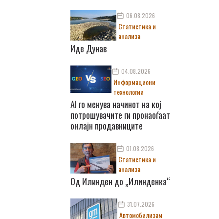
06.08.2026
Статистика и
анализа
Иде Дунав
04.08.2026
Информациони
технологии
AI го менува начинот на кој
потрошувачите ги пронаоѓаат
онлајн продавниците
01.08.2026
Статистика и
анализа
Од Илинден до „Илинденка“
31.07.2026
Автомобилизам