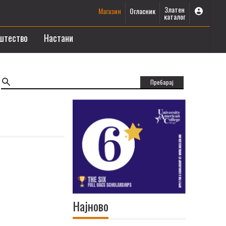
Златен
Магазин
Огласник
каталог
штество
Настани
Најново